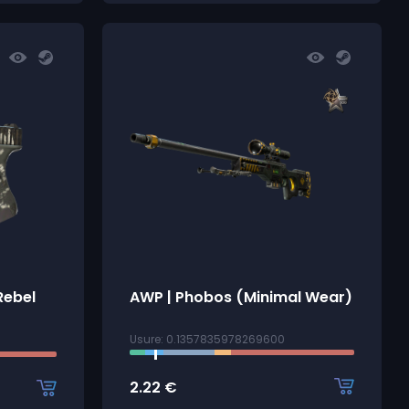
Rebel
AWP | Phobos (Minimal Wear)
Usure: 0.1357835978269600
2.22
€