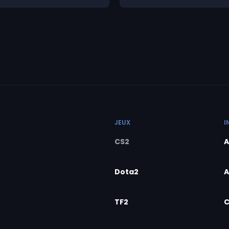
JEUX
I
CS2
A
Dota2
A
TF2
C