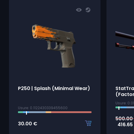
P250 | Splash (Minimal Wear)
StatTra
(Facto
Usure: 0.
Usure: 0.1122430339455600
500.00
30.00
€
416.65