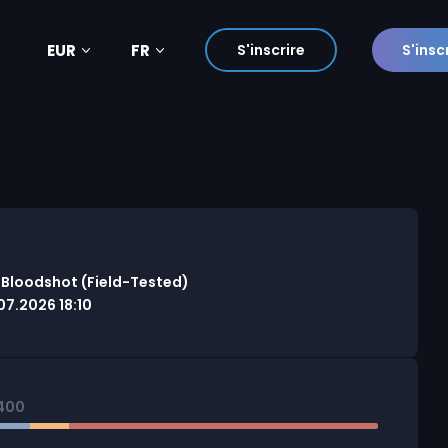
EUR
FR
S'inscrire
S'insc
 Bloodshot (Field-Tested)
7.2026 18:10
400