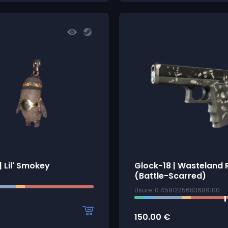
 Lil' Smokey
Glock-18 | Wasteland 
(Battle-Scarred)
Usure: 0.4591225683689100
150.00
€