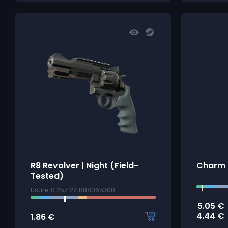
R8 Revolver | Night (Field-
Charm |
Tested)
Usure: 0.2571221888065300
5.05
€
4.44
€
1.86
€