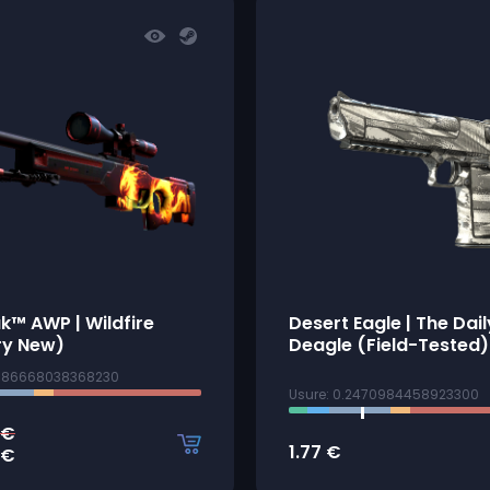
k™ AWP | Wildfire
Desert Eagle | The Dail
ry New)
Deagle (Field-Tested)
0186668038368230
Usure: 0.2470984458923300
€
1.77
€
€