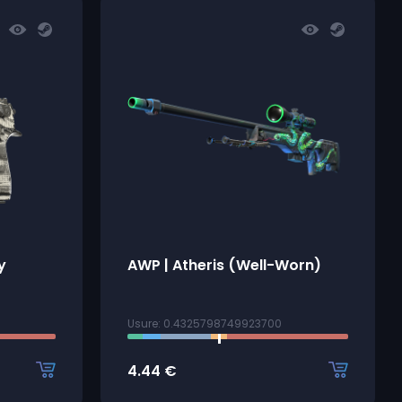
y
AWP | Atheris (Well-Worn)
Usure: 0.4325798749923700
4.44
€