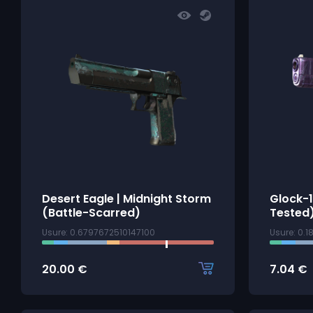
Desert Eagle | Midnight Storm
Glock-1
(Battle-Scarred)
Tested
Usure: 0.6797672510147100
Usure: 0.
20.00
€
7.04
€