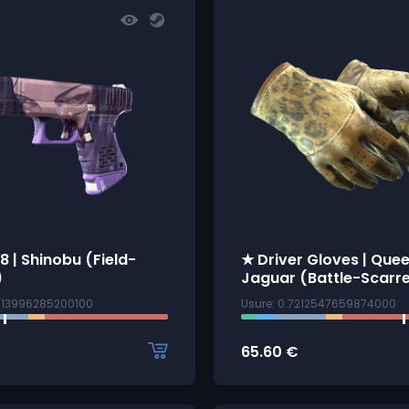
8 | Shinobu (Field-
★ Driver Gloves | Que
)
Jaguar (Battle-Scarr
1813996285200100
Usure: 0.7212547659874000
65.60
€