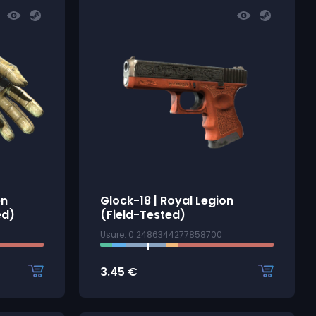
en
Glock-18 | Royal Legion
ed)
(Field-Tested)
Usure: 0.2486344277858700
3.45
€