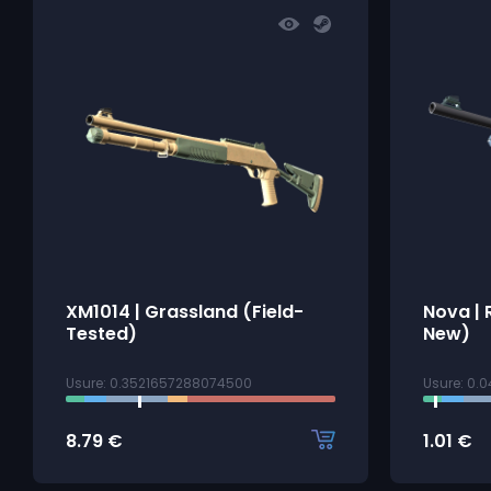
XM1014 | Grassland (Field-
Nova | 
Tested)
New)
Usure: 0.3521657288074500
Usure: 0.
8.79
€
1.01
€