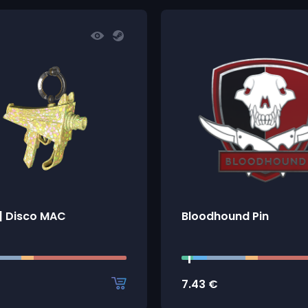
| Disco MAC
Bloodhound Pin
7.43
€