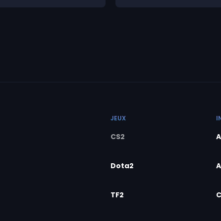
JEUX
I
CS2
A
Dota2
A
TF2
C