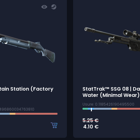
Rain Station (Factory
StatTrak™ SSG 08 | Da
Water (Minimal Wear)
Usure: 0.1185426190495500
0496860034763810
5.25
€
4.10
€