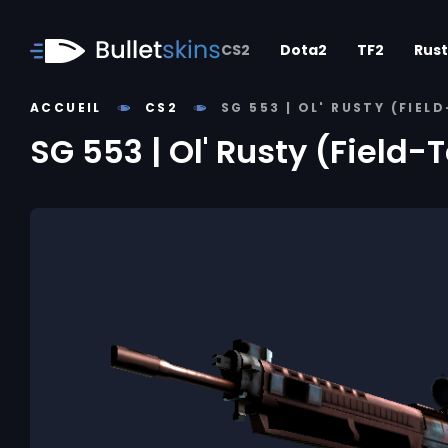
CS2
Dota2
TF2
Rust
ACCUEIL
CS2
SG 553 | OL' RUSTY (FIEL
SG 553 | Ol' Rusty (Field-