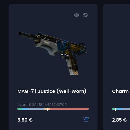
MAG-7 | Justice (Well-Worn)
Charm 
Usure: 0.3941844403743700
5.80
€
2.85
€