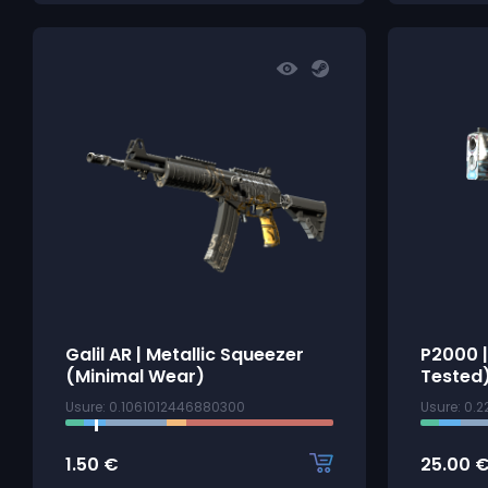
Galil AR | Metallic Squeezer
P2000 |
(Minimal Wear)
Tested
Usure: 0.1061012446880300
Usure: 0.
1.50
€
25.00