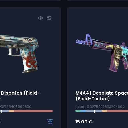
 Dispatch (Field-
M4A4 | Desolate Spac
)
(Field-Tested)
2292188405990600
Usure: 0.3275927603244800
€
15.00
€