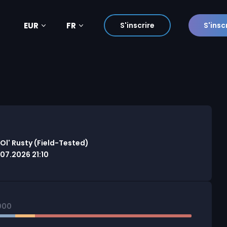
EUR
FR
S'inscrire
S'insc
Ol' Rusty (Field-Tested)
7.2026 21:10
000