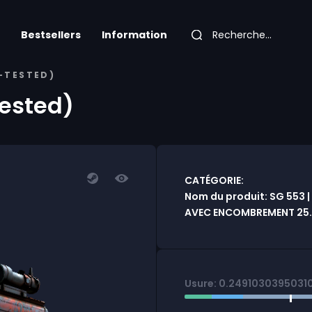
Bestsellers
Information
D-TESTED)
Tested)
CATÉGORIE:
Nom du produit: SG 553 | 
AVEC ENCOMBREMENT 25.0
Usure: 0.2491030395031