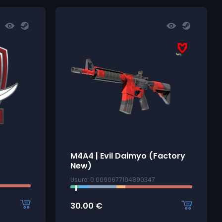
M4A4 | Evil Daimyo (Factory
New)
Usure: 0.0090677104890347
30.00
€