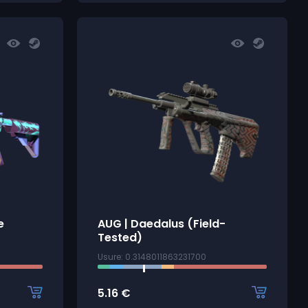
e
AUG | Daedalus (Field-
Tested)
Usure: 0.3148011863231700
5.16
€