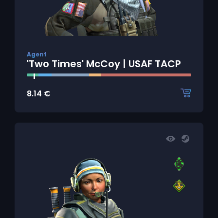
Agent
'Two Times' McCoy | USAF TACP
8.14
€