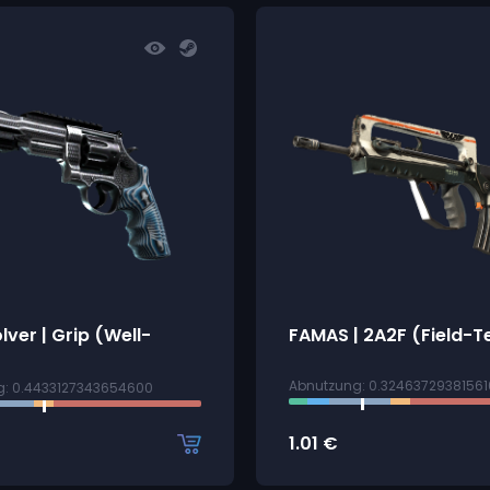
lver | Grip (Well-
FAMAS | 2A2F (Field-T
Abnutzung: 0.3246372938156
g: 0.4433127343654600
1.01
€