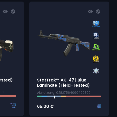
ested)
StatTrak™ AK-47 | Blue
Laminate (Field-Tested)
100
Abnutzung: 0.1827564090490300
65.00
€