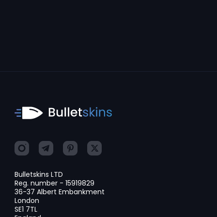
Bulletskins LTD
Reg. number - 15919829
36-37 Albert Embankment
London
SE1 7TL