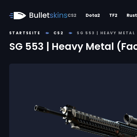
CS2
Dota2
TF2
Rust
STARTSEITE
CS2
SG 553 | HEAVY META
SG 553 | Heavy Metal (Fa