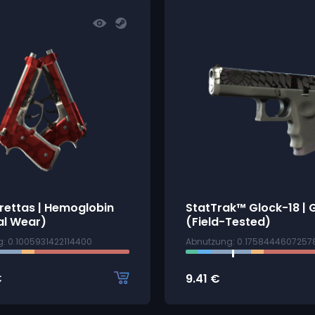
rettas | Hemoglobin
StatTrak™ Glock-18 | 
al Wear)
(Field-Tested)
: 0.1005931422114400
Abnutzung: 0.1758444607257
€
9.41
€