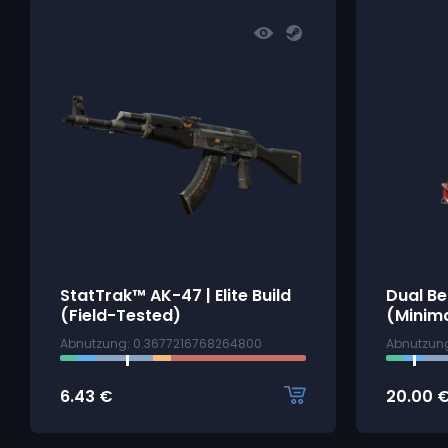
StatTrak™ AK-47 | Elite Build
Dual Be
(Field-Tested)
(Minim
Abnutzung: 0.3677216768264800
Abnutzung
6.43
€
20.00