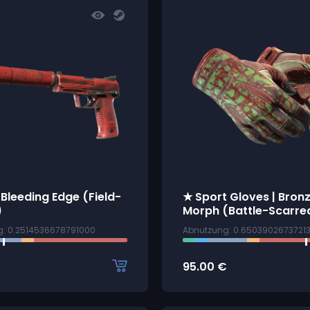
 Bleeding Edge (Field-
★ Sport Gloves | Bron
)
Morph (Battle-Scarre
g: 0.2514536678791000
Abnutzung: 0.6503902673721
95.00
€