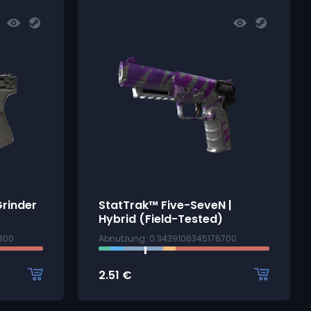
Grinder
StatTrak™ Five-SeveN |
Hybrid (Field-Tested)
800
Abnutzung: 0.3439106345176700
2.51
€