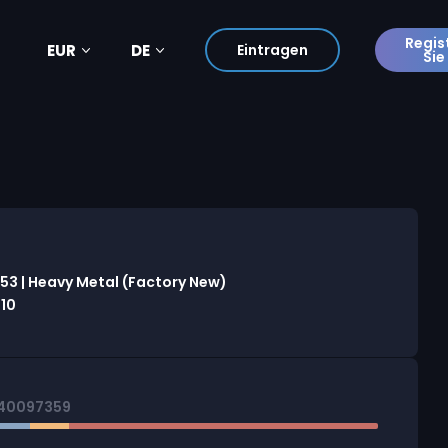
Regis
EUR
DE
Eintragen
Sie
53 | Heavy Metal (Factory New)
:10
740097359