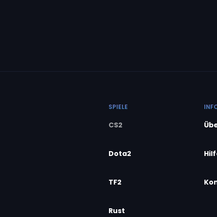
SPIELE
INF
CS2
Übe
Dota2
Hil
TF2
Kon
Rust