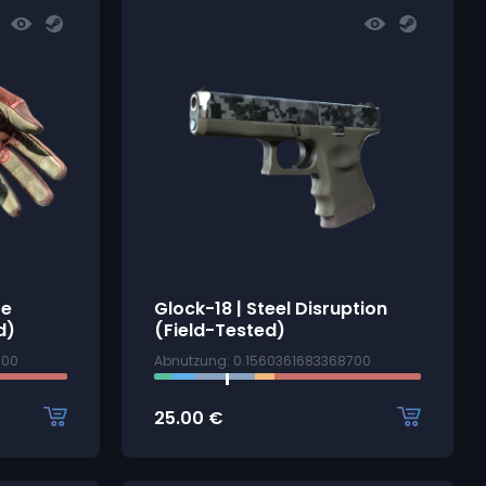
ze
Glock-18 | Steel Disruption
d)
(Field-Tested)
300
Abnutzung: 0.1560361683368700
25.00
€