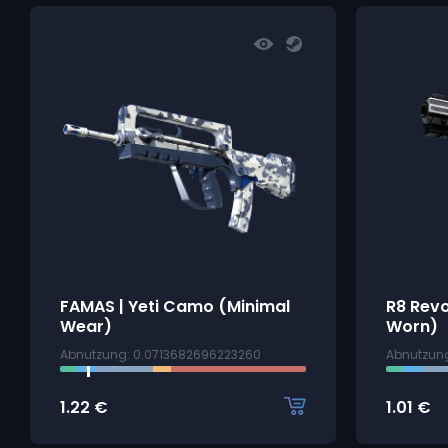
FAMAS | Yeti Camo (Minimal
R8 Revo
Wear)
Worn)
Abnutzung: 0.0713682696223260
Abnutzun
1.22
€
1.01
€