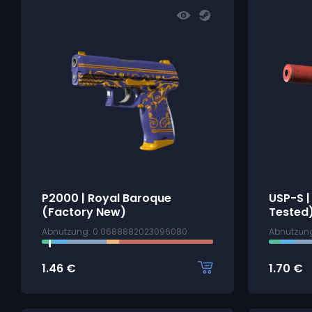
P2000 | Royal Baroque
USP-S |
(Factory New)
Tested
Abnutzung: 0.0688882023096080
Abnutzun
1.46
€
1.70
€